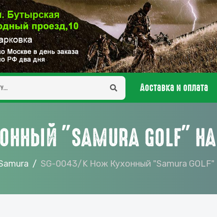
Доставка и оплата
ОННЫЙ "SAMURA GOLF" НА
Samura
SG-0043/K Нож Кухонный "Samura GOLF" 