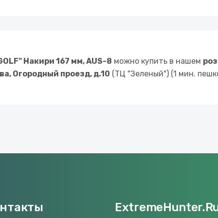
OLF" Накири 167 мм, AUS-8
можно купить в нашем
роз
ква, Огородный проезд, д.10
(ТЦ "Зеленый") (1 мин. пеш
онтакты
ExtremeHunter.R