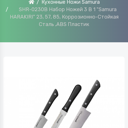
Кухонные Ножи Samura
SHR-0230B Набор Ножей 3 В 1 "Samura
HARAKIRI" 23, 57, 85, Коррозионно-Стойкая
Сталь ,ABS Пластик