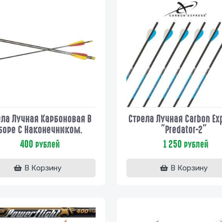
ела Лучная Карбоновая В
Стрела Лучная Carbon Ex
боре С Наконечником.
"Predator-2"
400
1 250
рублей
рублей
В Корзину
В Корзину