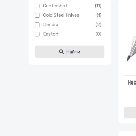
Centershot
(11)
Cold Steel Knives
(1)
Dendra
(2)
Easton
(8)
EK Archery
(9)
Найти
Excalibur
(2)
G5
(3)
Interloper
(11)
MainHunter
(4)
Нак
Man Kung
(6)
MATHEWS
(2)
NEW ARCHERY
(5)
PRODUCTS
Plano
(1)