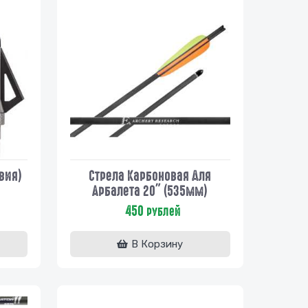
звия)
Стрела Карбоновая Для
Арбалета 20" (535мм)
450
рублей
В Корзину