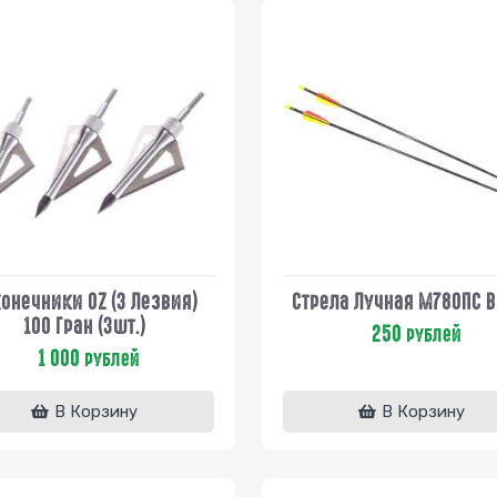
онечники OZ (3 Лезвия)
Стрела Лучная М780ПС B
100 Гран (3шт.)
250
рублей
1 000
рублей
В Корзину
В Корзину