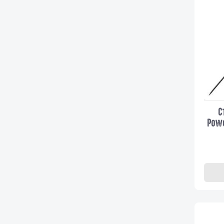
С
Powe