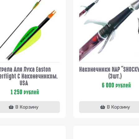
трела Для Лука Easton
Наконечники NAP "SHOCK
rflight С Наконечником.
(3шт.)
USA
6 000
рублей
1 250
рублей
В Корзину
В Корзину