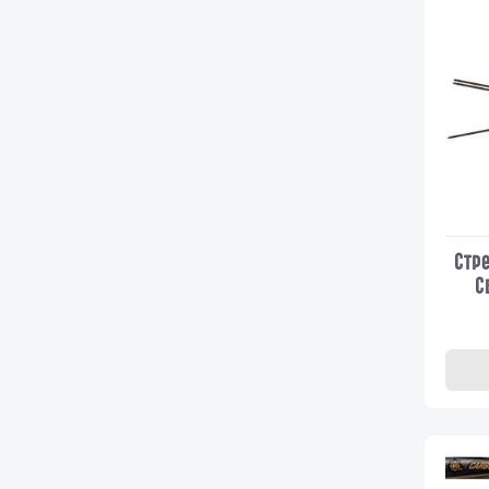
Стр
С