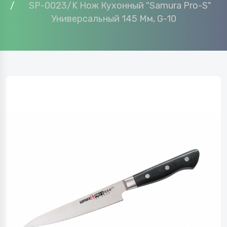
SP-0023/K Нож Кухонный "Samura Pro-S"
Универсальный 145 Мм, G-10