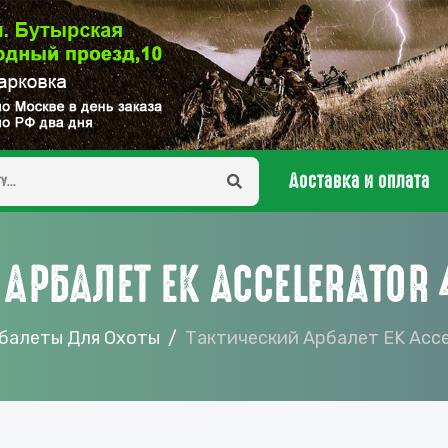
Доставка и оплата
АРБАЛЕТ EK ACCELERATOR 4
балеты Для Охоты
Тактический Арбалет EK Accel