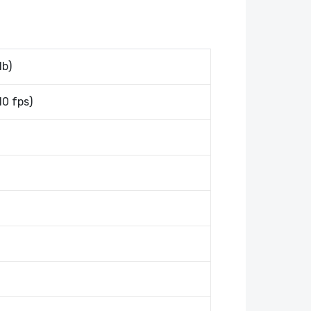
lb)
10 fps)