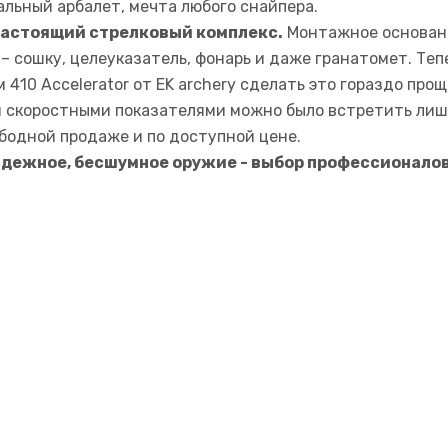
льный арбалет, мечта любого снайпера.
 настоящий стрелковый комплекс.
Монтажное основани
 сошку, целеуказатель, фонарь и даже гранатомет. Тепе
м 410
Accelerator
от
EK archery
сделать это гораздо прощ
 скоростными показателями можно было встретить лишь
бодной продаже и по доступной цене.
надежное, бесшумное оружие - выбор профессионалов