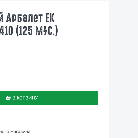
й Арбалет EK
410 (125 М/с.)
В КОРЗИНУ
ного магазина