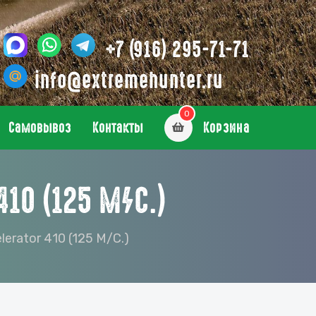
+7 (916) 295-71-71
info@extremehunter.ru
0
Самовывоз
Контакты
Корзина
10 (125 М/С.)
erator 410 (125 М/с.)