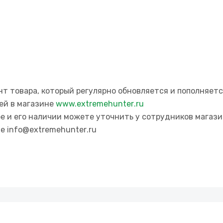
т товара, который регулярно обновляется и пополняется
ей в магазине
www.
extremehunter
.ru
е и его наличии можете уточнить у сотрудников магаз
те info@
extremehunter
.r
u