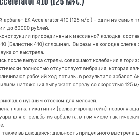
celerator 410 (125 М/с.)
арбалет EK Accelerator 410 (125 м/с.) – один из самых
ии до 80000 рублей.
конструкции присоединены к массивной колодке, соста
410 (Балистик 410) сплошная. Вырезы на колодке слегка
вука от выстрела.
ясь после выпуска стрелы, совершают колебания в гориз
актически полностью отсутствует вибрация, которая яв
личивают рабочий ход тетивы, в результате арбалет Ак
илием натяжения выпускает стрелу со скоростью 125 м/
риклад с нужным отсеком для мелочей.
ена планка пикатинни (рельса-кронштейн), позволяюща
уары для стрельбы из арбалета, в том числе тактически
е.
0 также выдающаяся: дальность прицельного выстрела до