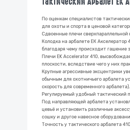
Тактический Арбалет EK Ac
По оценкам специалистов тактический 
для охоты и спорта в ценовой категор
Сдвоенные плечи сверхпараллельной 
Колодка на арбалете ЕК Акселератор 
благодаря чему происходит гашение з
Плечи EK Accelerator 410, высвобожда
плоскости, вследствие чего у них пр
Крупные агрессивные эксцентрики уве
обычным для охотничьего арбалета ус
скорость для современного арбалета).
Регулируемый удобный тактический п
Под направляющей арбалета установл
цевьё и установить различные аксесс
сошку и другое навесное оборудовани
Точность у тактического арбалета 41