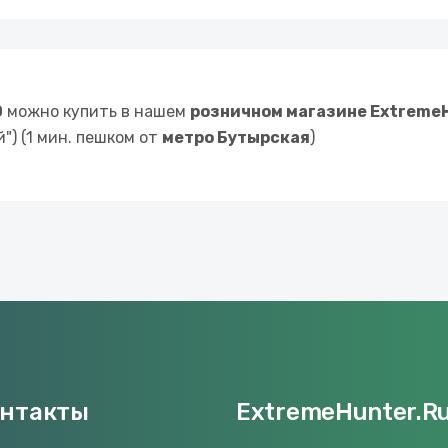
0
можно купить в нашем
розничном магазине Extreme
") (1 мин. пешком от
метро Бутырская
)
онтакты
ExtremeHunter.R