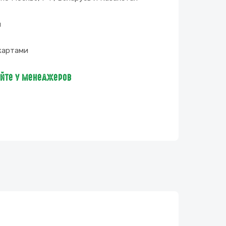
и
картами
яйте у менеджеров