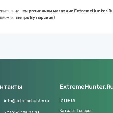
упить в нашем
розничном магазине ExtremeHunter.R
ешком от
метро Бутырская
)
онтакты
ExtremeHunter.R
Главная
info@extremehunter.ru
Каталог Товаров
+7 (916) 295-71-71