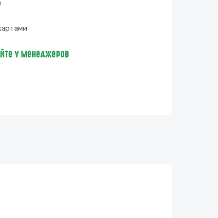
и
картами
яйте у менеджеров