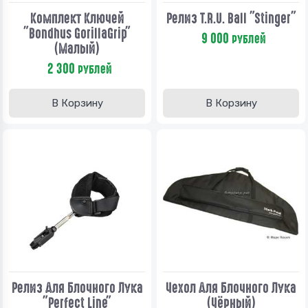
Комплект Ключей
Релиз T.R.U. Ball "Stinger"
"Bondhus GorillaGrip"
9 000
рублей
(малый)
2 300
рублей
В Корзину
В Корзину
Релиз Для Блочного Лука
Чехол Для Блочного Лука
"Perfect Line"
(Чёрный)