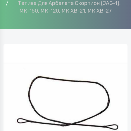
Тетива Для Арбалета Скорпион (JAG-1),
МК-150, МК-120, МК ХВ-21, МК ХВ-27