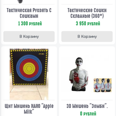
Тактическая Рукоять С
Тактические Сошки
Сошками
Складные (360°)
1 300
3 950
рублей
рублей
В Корзину
В Корзину
Щит Мишень NANO "Apple
3D Мишень "Зомби".
Milk"
0
рублей