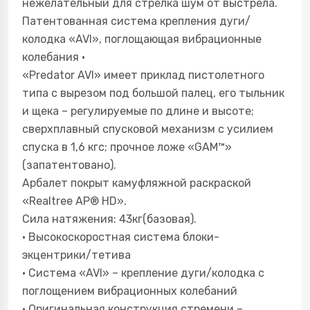
нежелательный для стрелка шум от выстрела.
Патентованная система крепления дуги/
колодка «AVI», поглощающая вибрационные
колебания •
«Predator AVI» имеет приклад пистолетного
типа с вырезом под большой палец, его тыльник
и щека – регулируемые по длине и высоте;
сверхплавный спусковой механизм с усилием
спуска в 1,6 кгс; прочное ложе «GAM™»
(запатентовано).
Арбалет покрыт камуфляжной раскраской
«Realtree AP® HD».
Сила натяжения: 43кг(базовая).
• Высокоскоростная система блоки-
экцентрики/тетива
• Система «AVI» – крепление дуги/колодка с
поглощением вибрационных колебаний
• Оригинальная конструкция стремени –